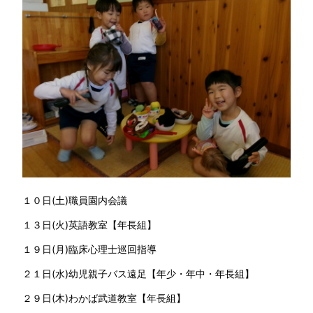
１０日(土)職員園内会議
１３日(火)英語教室【年長組】
１９日(月)臨床心理士巡回指導
２１日(水)幼児親子バス遠足【年少・年中・年長組】
２９日(木)わかば武道教室【年長組】