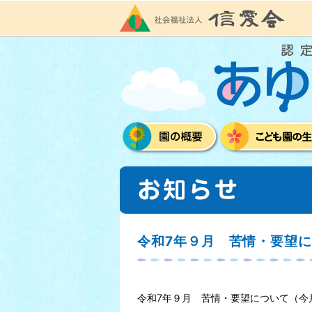
令和7年９月 苦情・要望
令和7年９月 苦情・要望について（今