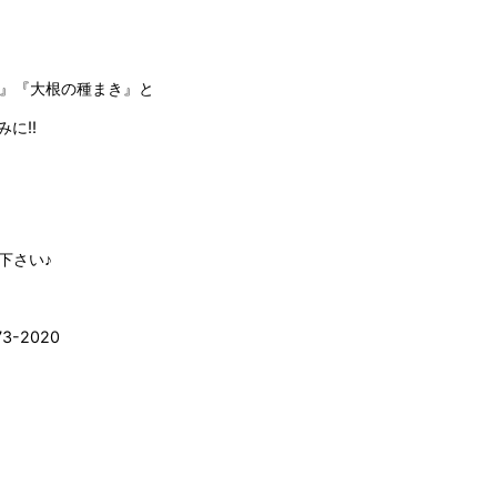
グ』『大根の種まき』と
みに‼
下さい♪
-2020