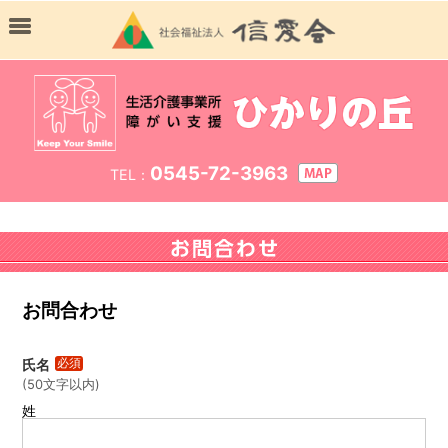
0545-72-3963
TEL：
お問合わせ
氏名
必須
(
50文字以内
)
姓