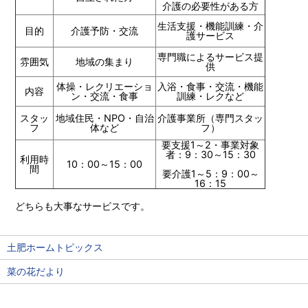
介護の必要性がある方
生活支援・機能訓練・介
目的
介護予防・交流
護サービス
専門職によるサービス提
雰囲気
地域の集まり
供
体操・レクリエーショ
入浴・食事・交流・機能
内容
ン・交流・食事
訓練・レクなど
スタッ
地域住民・NPO・自治
介護事業所（専門スタッ
フ
体など
フ）
要支援1～2・事業対象
者：9：30～15：30
利用時
10：00～15：00
間
要介護1～5：9：00～
16：15
どちらも大事なサービスです。
土肥ホームトピックス
菜の花だより